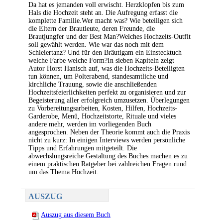
Da hat es jemanden voll erwischt. Herzklopfen bis zum
Hals die Hochzeit steht an. Die Aufregung erfasst die
komplette Familie.Wer macht was? Wie beteiligen sich
die Eltern der Brautleute, deren Freunde, die
Brautjungfer und der Best Man?Welches Hochzeits-Outfit
soll gewählt werden. Wie war das noch mit dem
Schleiertanz? Und für den Bräutigam ein Einstecktuch
welche Farbe welche Form?In sieben Kapiteln zeigt
Autor Horst Hanisch auf, was die Hochzeits-Beteiligten
tun können, um Polterabend, standesamtliche und
kirchliche Trauung, sowie die anschließenden
Hochzeitsfeierlichkeiten perfekt zu organisieren und zur
Begeisterung aller erfolgreich umzusetzen. Überlegungen
zu Vorbereitungsarbeiten, Kosten, Hilfen, Hochzeits-
Garderobe, Menü, Hochzeitstorte, Rituale und vieles
andere mehr, werden im vorliegenden Buch
angesprochen. Neben der Theorie kommt auch die Praxis
nicht zu kurz: In einigen Interviews werden persönliche
Tipps und Erfahrungen mitgeteilt. Die
abwechslungsreiche Gestaltung des Buches machen es zu
einem praktischen Ratgeber bei zahlreichen Fragen rund
um das Thema Hochzeit.
AUSZUG
Auszug aus diesem Buch