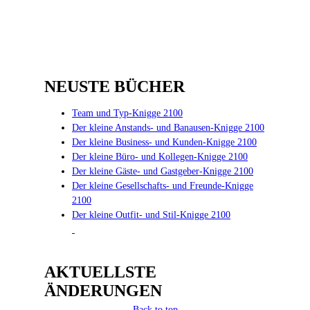
Tod, Trauer,
Totenkult-Knigge
Haarsträubende
Schweine Rhetorik
2100
Rhetorik 2100
Herz-Knigge 2100
2100
Die aktive
Generation Y im 21.
Die flotte Generation
NEUSTE BÜCHER
Jahrhundert
Z im 21. Jahrhundert
Team und Typ-Knigge 2100
Der kleine Anstands- und Banausen-Knigge 2100
Der kleine Business- und Kunden-Knigge 2100
Der kleine Büro- und Kollegen-Knigge 2100
Der kleine Gäste- und Gastgeber-Knigge 2100
Der kleine Gesellschafts- und Freunde-Knigge
2100
Der kleine Outfit- und Stil-Knigge 2100
AKTUELLSTE
ÄNDERUNGEN
Back to top