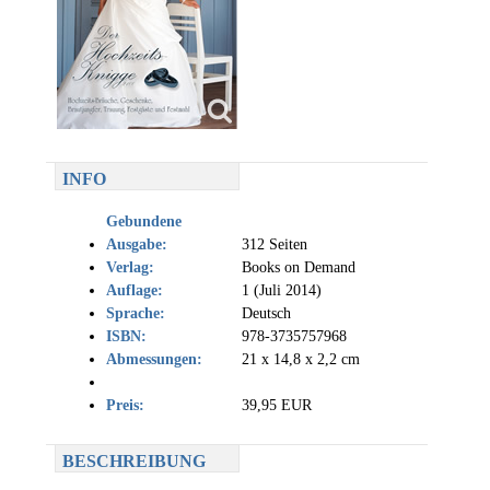
INFO
Gebundene
Ausgabe:
312 Seiten
Verlag:
Books on Demand
Auflage:
1 (Juli 2014)
Sprache:
Deutsch
ISBN:
978-3735757968
Abmessungen:
21 x 14,8 x 2,2 cm
Preis:
39,95 EUR
BESCHREIBUNG