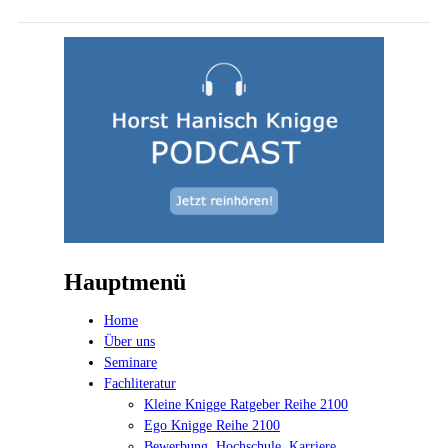
Hauptmenü
Home
Über uns
Seminare
Fachliteratur
Kleine Knigge Ratgeber Reihe 2100
Ego Knigge Reihe 2100
Bewerbung, Hochschule, Karriere