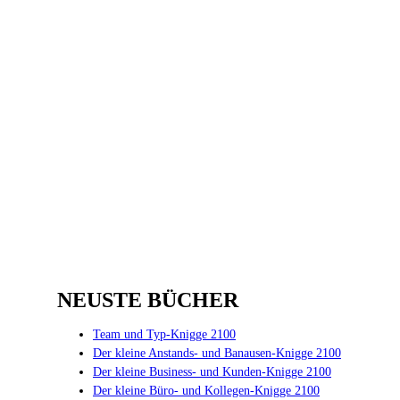
Tod, Trauer,
Totenkult-Knigge
Haarsträubende
Schweine Rhetorik
2100
Rhetorik 2100
Herz-Knigge 2100
2100
Die aktive
Generation Y im 21.
Die flotte Generation
NEUSTE BÜCHER
Jahrhundert
Z im 21. Jahrhundert
Team und Typ-Knigge 2100
Der kleine Anstands- und Banausen-Knigge 2100
Der kleine Business- und Kunden-Knigge 2100
Der kleine Büro- und Kollegen-Knigge 2100